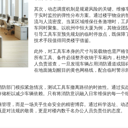
其次，动态调度机制是规避风险的关键。维修车
于实时监控的弹性分布方案。通过楼宇物业的
流与人流密度。当某区域维保任务激增时，工
车同时聚集。以杭州中恒大厦为例，其物业团
引导工具车至预先规划的临时停放点，既保障
技术手段值得同类楼宇借鉴。
此外，对工具车本身的尺寸与装载物也需严格
所有工具、备件必须整齐收纳于车厢内，杜绝
人负责巡查，一旦发现车辆占用消防通道或阻
在地面施划醒目的黄色网格线，配合临时警示牌
消防部门模拟紧急情况，测试工具车撤离路径的时效性。通过实
存储柜以减少车辆依赖。只有将消防意识融入日常维保的每一个
辆管理，而是一场关乎生命安全的精密博弈。通过科学选址、动
既是对法规的敬畏，更是对楼内数千名办公人员负责任的态度。