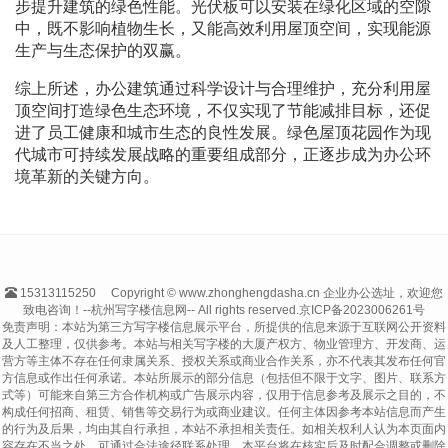
步提升建筑的绿色性能。光伏板可以安装在绿化区域的空隙
中，既不影响植物生长，又能高效利用屋顶空间，实现能源
生产与生态保护的双赢。
综上所述，办公建筑通过科学设计与合理维护，充分利用屋
顶空间打造绿色生态环境，不仅实现了节能减排目标，还促
进了员工健康和城市生态的良性发展。绿色屋顶花园作为现
代城市可持续发展战略的重要组成部分，正逐步成为办公环
境革新的关键方向。
15313115250
Copyright © www.zhonghengdasha.cn 企业办公选址，欢迎您
致电咨询！--杭州写字楼信息网-- All rights reserved.
京ICP备2023006261号
免责声明：本站为第三方写字楼信息展示平台，所提供的信息来源于互联网公开资料
及人工整理，仅供参考。本站与相关写字楼的大厦产权方、物业管理方、开发商、运
营方等主体不存在任何隶属关系、授权关系或商业合作关系，亦不代表其发布任何官
方信息或作出任何承诺。本站所展示的部分信息（包括但不限于文字、图片、联系方
式等）可能来自第三方合作机构或广告展示内容，仅用于信息参考及展示之目的，不
构成任何招商、租赁、销售等交易行为或商业建议。任何主体因参考本站信息而产生
的行为及后果，均由其自行承担，本站不承担相关责任。如相关权利人认为本页面内
容存在不当之处，可通过合法途径联系处理，本平台将在核实后及时配合调整或删除