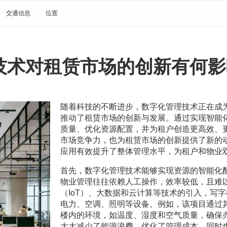
交通信息
位置
技术对租赁市场的创新有何影
随着科技的不断进步，数字化管理技术正在成
推动了租赁市场的创新与发展。通过实现智能
质量、优化资源配置，并为租户创造更高效、
市场竞争力，也为租赁市场的创新提供了新的
应用有效提升了整体管理水平，为租户和物业
首先，数字化管理技术能够实现资源的智能化
物业管理往往依赖人工操作，效率较低，且难
（IoT）、大数据和云计算等技术的引入，写
电力、空调、照明等设备。例如，该项目通过
楼内的环境，如温度、湿度和空气质量，确保
大大减少了能源浪费，优化了管理成本，同时